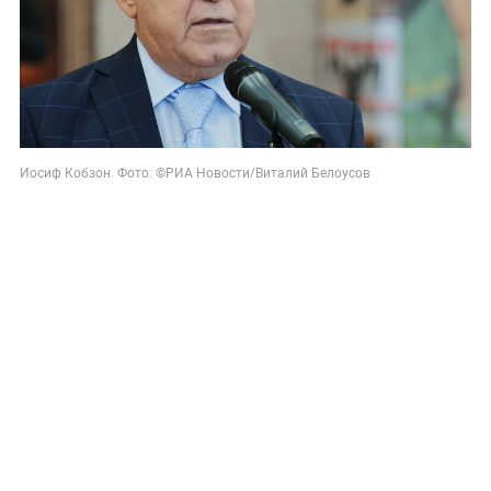
Иосиф Кобзон. Фото: ©РИА Новости/Виталий Белоусов