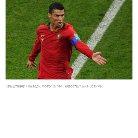
Криштиану Роналду. Фото: ©РИА Новости/Нина Зотина