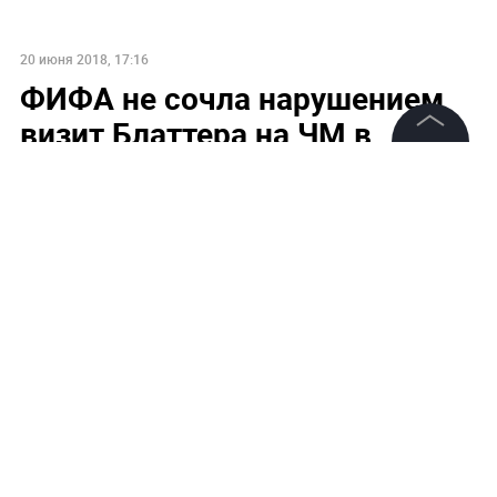
20 июня 2018, 17:16
ФИФА не сочла нарушением
визит Блаттера на ЧМ в
Россию
©
2026
News Media Holding.
Все права защищены
Информация
Контакты
Редакция
Правовая информация
Политика обработки персональных данных
Партнерам
RSS