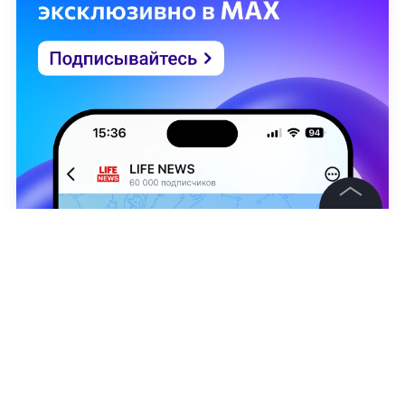
©
2026
News Media Holding.
Все права защищены
Информация
Контакты
Сергей Сурепин
Редакция