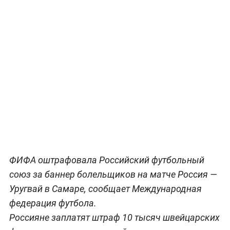
на матче ЧМ-2018 с Уругваем
Фото: © РИА Новости/Рамиль Ситдиков