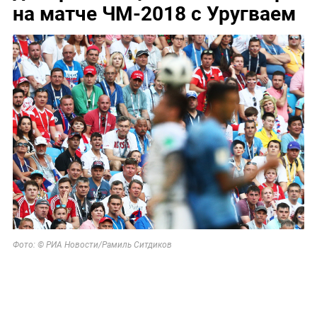
Соседов: Пугачева безнадежно постарела
Слуцкий выступил с прощальным заявлением
"Какая наглость!" В Британии поразились удару
России по Киеву
"Пока Киев горел". Раскрыто состояние Зеленского
после удара РФ
"Никто не полезет": британцев потрясло
происходящее в Одессе
30 июня 2018, 18:21
Россию наказали за
дискриминационный баннер