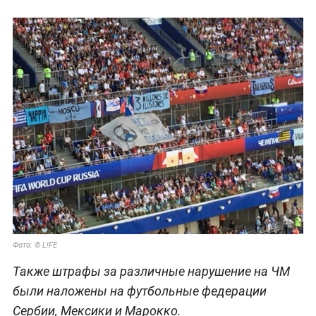
Содержание плаката не раскрывается.
Напомним, сборная России проиграла Уругваю
0:3, а во втором тайме на трибунах появился
баннер с надписью "УССЫсь, но победи".