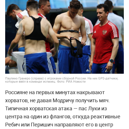
Паулино Гранеро (справа) с игроками сборной России. На них GPS-датчики,
которые ввёл в команде испанец. Фото: РИА Новости
Россияне на первых минутах накрывают
хорватов, не давая Модричу получить мяч.
Типичная хорватская атака — пас Луки из
центра на один из флангов, откуда реактивные
Ребич или Перишич направляют его в центр