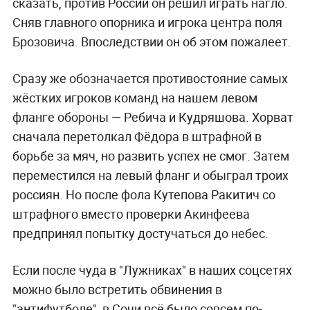
сказать, против России он решил играть нагло.
Сняв главного опорника и игрока центра поля
Брозовича. Впоследствии он об этом пожалеет.
Сразу же обозначается противостояние самых
жёстких игроков команд на нашем левом
фланге обороны — Ребича и Кудряшова. Хорват
сначала перетолкал Фёдора в штрафной в
борьбе за мяч, но развить успех не смог. Затем
переместился на левый фланг и обыграл троих
россиян. Но после фола Кутепова Ракитич со
штрафного вместо проверки Акинфеева
предпринял попытку достучаться до небес.
Если после чуда в "Лужниках" в наших соцсетях
можно было встретить обвинения в
"антифутболе", в Сочи всё было совсем по-