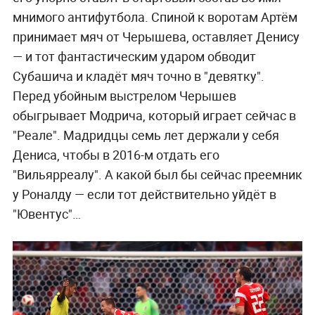
мнимого антифутбола. Спиной к воротам Артём
принимает мяч от Черышева, оставляет Денису
— и тот фантастическим ударом обводит
Субашича и кладёт мяч точно в "девятку".
Перед убойным выстрелом Черышев
обыгрывает Модрича, который играет сейчас в
"Реале". Мадридцы семь лет держали у себя
Дениса, чтобы в 2016-м отдать его
"Вильярреалу". А какой был бы сейчас преемник
у Роналду — если тот действительно уйдёт в
"Ювентус"…