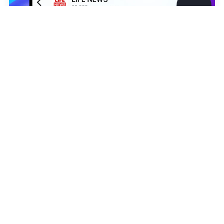
©
2026
News Media Holding.
Все права защищены
Информация
Контакты
Редакция
Алексей Наумовец
Правовая информация
Политика обработки персональных данных
Партнерам
RSS
Жанры и форматы
Расследования