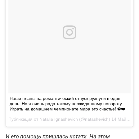
Наши планы на романтический отпуск рухнули в один
день. Но я очень рада такому неожиданному повороту.
Играть на домашнем чемпионате мира это счастье! ⚽️❤️
Публикация от
Natalia Ignashevich
(@natashevich)
14 Май 2018 в 1:09 PDT
И его помощь пришлась кстати. На этом