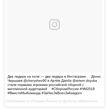
Два лидера на поле — два лидера в Инстаграме. ⠀ Денис
Черышев @cheryshev90 и Артём Дзюба @artem.dzyuba
стали первыми игроками российской сборной с
миллионной аудиторией ⠀ #СборнаяРоссии #ЧМ2018
#ВместеМыКоманда #ЗаНасЗаВсехЗаКаждого
Публикация от
Сборная России по футболу
(@teamrussia)
11 И