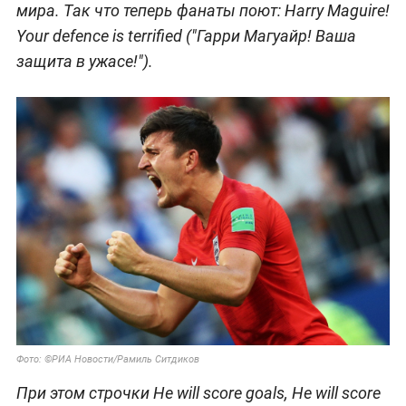
мира. Так что теперь фанаты поют: Harry Maguire!
Your defence is terrified ("Гарри Магуайр! Ваша
защита в ужасе!").
Фото: ©РИА Новости/Рамиль Ситдиков
При этом строчки He will score goals, He will score