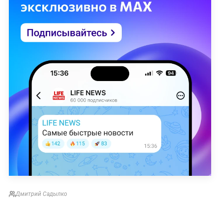
Дмитрий Садылко