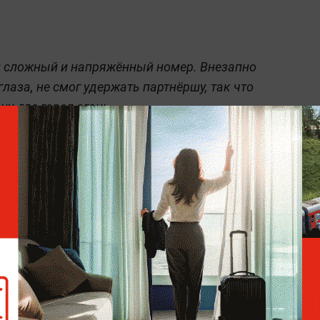
и сложный и напряжённый номер. Внезапно
лаза, не смог удержать партнёршу, так что
у, где горел огонь.
и и зрителей. Кроме того, в зале были
их двухлетний сын и его бабушка. Впрочем,
хотела повторить неудавшийся трюк, но
елать.
стую заканчиваются плачевно. Так, в этом
ы
во время выступления цирка Запашного в
рку
трагедий, произошедших с артистами.