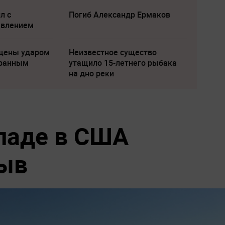
л с
Погиб Александр Ермаков
явлением
щены ударом
Неизвестное существо
транным
утащило 15-летнего рыбака
на дно реки
ладе в США
рыв