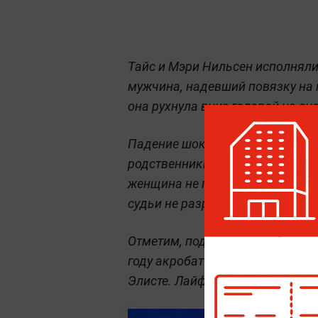
Тайс и Мэри Нильсен исполнял
мужчина, надевший повязку на г
она рухнула вниз головой на сцен
Падение шокировало членов жюр
родственники семьи Нильсен — 
женщина не пострадала и даже 
судьи не разрешили ей этого сд
Отметим, подобные случаи зача
году акробат
сорвался с высот
Элисте. Лайф публиковал
подбо