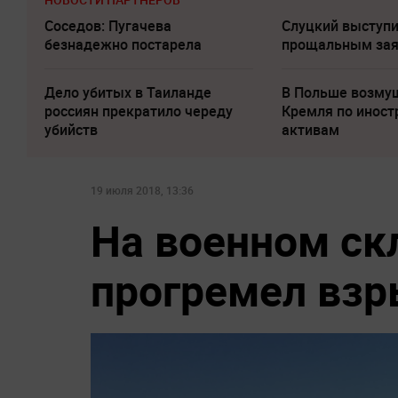
Соседов: Пугачева
Слуцкий выступи
безнадежно постарела
прощальным за
Дело убитых в Таиланде
В Польше возму
россиян прекратило череду
Кремля по инос
убийств
активам
19 июля 2018, 13:36
На военном ск
прогремел вз