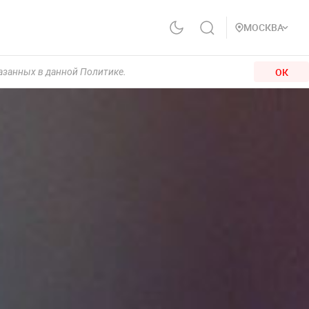
МОСКВА
ОК
казанных в данной Политике.