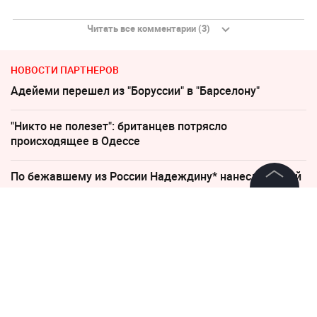
Читать все комментарии (3)
НОВОСТИ ПАРТНЕРОВ
Адейеми перешел из "Боруссии" в "Барселону"
"Никто не полезет": британцев потрясло
происходящее в Одессе
По бежавшему из России Надеждину* нанесли новый
удар
©
2026
News Media Holding.
Все права защищены
Что стало с первой в истории ЕГЭ 500-балльницей
Пенсионерам с выплатами ниже 35 000 напомнили о
Информация
праве на доплаты
Контакты
Песков: СВО может завершиться в ближайшие часы