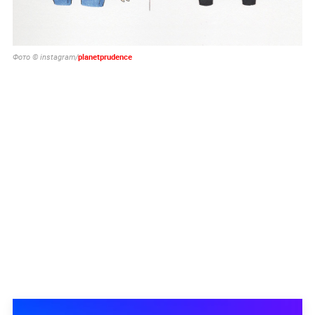
planetprudence
Фото © instagram/