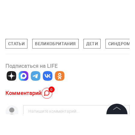
СТАТЬИ
ВЕЛИКОБРИТАНИЯ
ДЕТИ
СИНДРОМД
Подписаться на LIFE
0
Комментарий
©
2026
News Media Holding.
Все права защищены
Авторизоваться