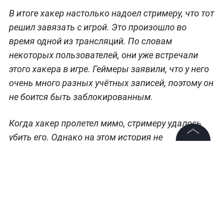
В итоге хакер настолько надоел стримеру, что тот
решил завязать с игрой. Это произошло во
время одной из трансляций. По словам
некоторых пользователей, они уже встречали
этого хакера в игре. Геймеры заявили, что у него
очень много разных учётных записей, поэтому он
не боится быть заблокированным.
Когда хакер пролетел мимо, стримеру удалось
убить его. Однако на этом история не
закончилась. Как только Shroud запускал игру,
©
2026
News Media Holding.
Все права защищены
то видел в матче того самого хакера на
летающем автомобиле, который при помощи
читов убивал стримера и его друга. Это надоело
Информация
стримеру, поэтому он перестал играть.
Контакты