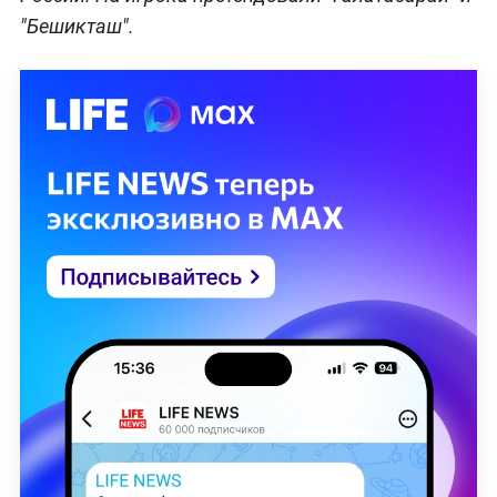
"Бешикташ".