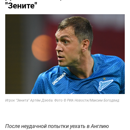
"Зените"
Игрок "Зенита" Артём Дзюба.
Фото © РИА Новости/Максим Богодвид
После неудачной попытки уехать в Англию