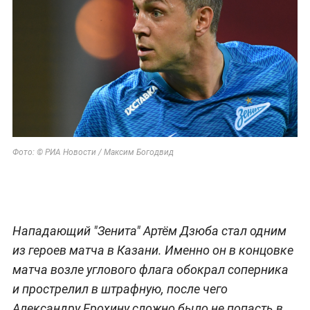
Фото: © РИА Новости / Максим Богодвид
Нападающий "Зенита" Артём Дзюба стал одним
из героев матча в Казани. Именно он в концовке
матча возле углового флага обокрал соперника
и прострелил в штрафную, после чего
Александру Ерохину сложно было не попасть в