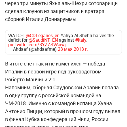
через три минуты Яхья аль-Шехри сотоварищи
сделал клоунов из защитников и вратаря
сборной Италии Доннаруммы.
WATCH:
@CDLeganes_en
Yahya Al Shehri halves the
deficit for
@SaudiNT_EN
against
#Italy
.
pic.twitter.com/8YZZSVAuwj
— Ahdaaf (@ahdaafme)
28 мая 2018 г.
В итоге счёт так и не изменился — победа
Италии в первой игре под руководством
Роберто Манчини 2:1.
Напомним, сборная Саудовской Аравии попала
в одну группу с российской командой на
ЧМ-2018. Именно с командой испанца Хуана
Антонио Пицци, который в прошлом году вывел
в финал Кубка конфедераций Чили, России