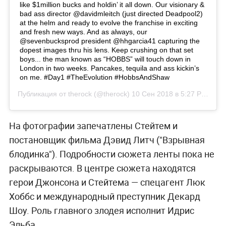
like $1million bucks and holdin’ it all down. Our visionary &
bad ass director @davidmleitch (just directed Deadpool2)
at the helm and ready to evolve the franchise in exciting
and fresh new ways. And as always, our
@sevenbucksprod president @hhgarcia41 capturing the
dopest images thru his lens. Keep crushing on that set
boys... the man known as “HOBBS” will touch down in
London in two weeks. Pancakes, tequila and ass kickin’s
on me. #Day1 #TheEvolution #HobbsAndShaw
Публикация от
therock
(@therock)
10 Сен 2018 в 5:27 PDT
На фотографии запечатлены Стейтем и
постановщик фильма Дэвид Литч ("Взрывная
блодинка"). Подробности сюжета ленты пока не
раскрываются. В центре сюжета находятся
герои Джонсона и Стейтема — спецагент Люк
Хоббс и международный преступник Декард
Шоу. Роль главного злодея исполнит Идрис
Эльба.