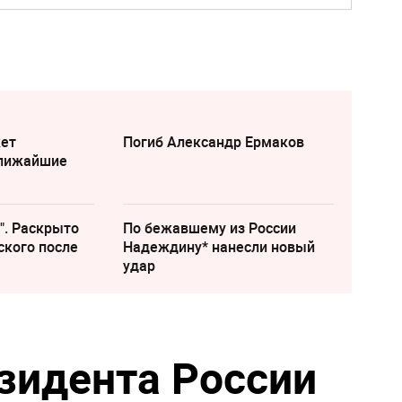
жет
Погиб Александр Ермаков
ближайшие
". Раскрыто
По бежавшему из России
ского после
Надеждину* нанесли новый
удар
зидента России