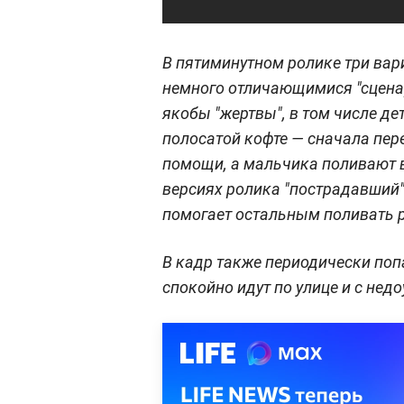
В пятиминутном ролике три вари
немного отличающимися "сценар
якобы "жертвы", в том числе де
полосатой кофте — сначала пер
помощи, а мальчика поливают в
версиях ролика "пострадавший"
помогает остальным поливать р
В кадр также периодически по
спокойно идут по улице и с не