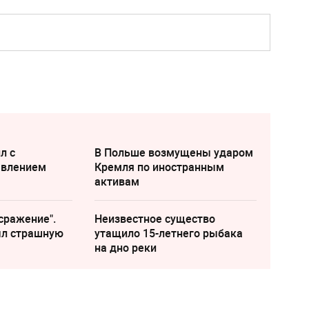
л с
В Польше возмущены ударом
явлением
Кремля по иностранным
активам
сражение".
Неизвестное существо
ыл страшную
утащило 15-летнего рыбака
на дно реки