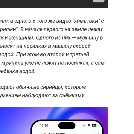
анта одного и того же видео "химатаки" с
иями". В начале первого на земле лежат
ти и женщины. Одного из них — мужчину в
еносят на носилках в машину скорой
одой. При этом во второй и третьей
 мужчина уже не лежит на носилках, а сам
ебёнка водой.
падают обычные сирийцы, которые
доумением наблюдают за съёмками.