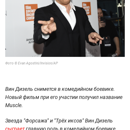
Фото © Evan Agostini/Invision/AP
Вин Дизель снимется в комедийном боевике.
Новый фильм при его участии получил название
Muscle.
Звезда "Форсажа" и "Трёх иксов" Вин Дизель
сыграет
главную роль в комедийном боевике