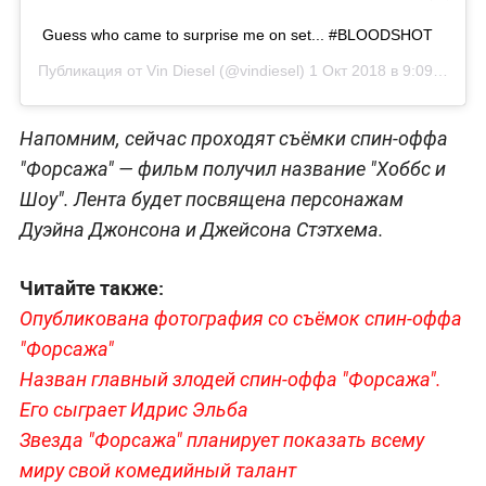
Guess who came to surprise me on set... #BLOODSHOT
Публикация от
Vin Diesel
(@vindiesel)
1 Окт 2018 в 9:09 PDT
Напомним, сейчас проходят съёмки спин-оффа
"Форсажа" — фильм получил название "Хоббс и
Шоу". Лента будет посвящена персонажам
Дуэйна Джонсона и Джейсона Стэтхема.
Читайте также:
Опубликована фотография со съёмок спин-оффа
"Форсажа"
Назван главный злодей спин-оффа "Форсажа".
Его сыграет Идрис Эльба
Звезда "Форсажа" планирует показать всему
миру свой комедийный талант