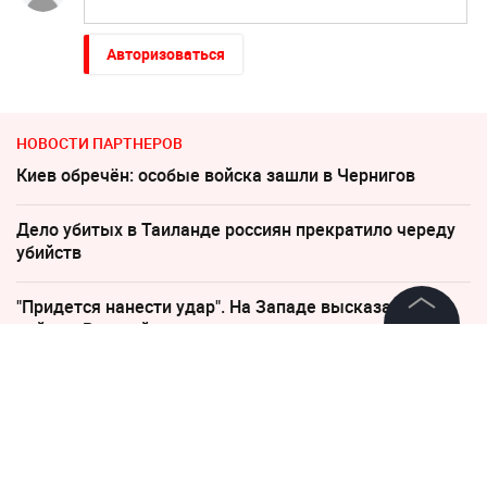
Авторизоваться
НОВОСТИ ПАРТНЕРОВ
Киев обречён: особые войска зашли в Чернигов
Дело убитых в Таиланде россиян прекратило череду
убийств
"Придется нанести удар". На Западе высказались о
войне с Россией
©
2026
News Media Holding.
Все права защищены
"Все решит одно сражение". Зеленский открыл
страшную правду
Информация
Соседов: Пугачева безнадежно постарела