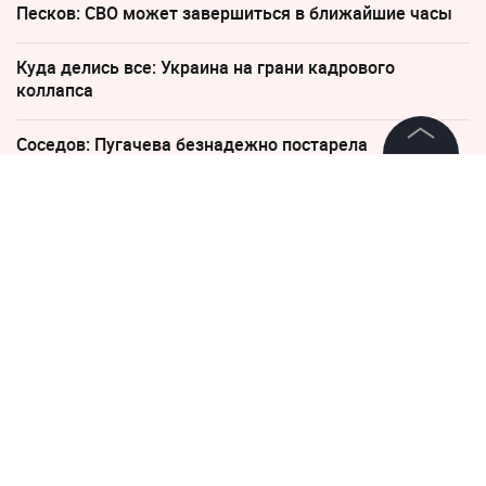
Песков: СВО может завершиться в ближайшие часы
Куда делись все: Украина на грани кадрового
коллапса
Соседов: Пугачева безнадежно постарела
©
2026
News Media Holding.
Все права защищены
24 сентября 2018, 09:56
Эффект Черышева?
"Валенсия" выдала худший
Информация
старт сезона в XXI веке
Контакты
Редакция
Правовая информация
Политика обработки персональных данных
Партнерам