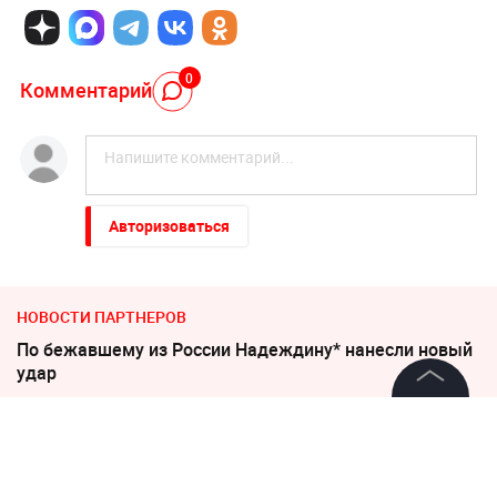
0
Комментарий
Авторизоваться
НОВОСТИ ПАРТНЕРОВ
По бежавшему из России Надеждину* нанесли новый
удар
©
2026
News Media Holding.
Пригожин: не следует помогать взрослым детям
Все права защищены
деньгами