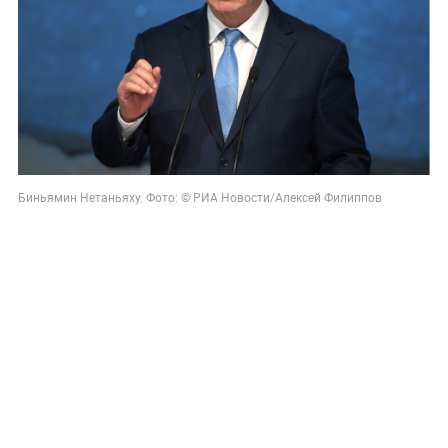
Биньямин Нетаньяху. Фото: © РИА Новости/Алексей Филиппов