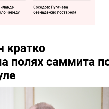
аиланде
Соседов: Пугачева
ило череду
безнадежно постарела
н кратко
на полях саммита п
уле