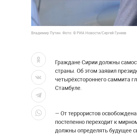
Владимир Путин. Фото: © РИА Новости/Сергей Гунеев
Граждане Сирии должны самос
страны. Об этом заявил презид
четырёхстороннего саммита гла
Стамбуле.
— От террористов освобождена
постепенно переходит к мирном
должны определять будущее св