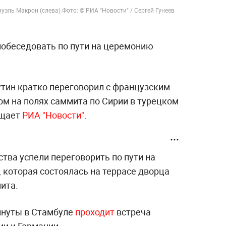
уэль Макрон (слева).
Фото: © РИА "Новости" / Сергей Гунеев
побеседовать по пути на церемонию
тин кратко переговорил с французским
 на полях саммита по Сирии в турецком
бщает
РИА "Новости"
.
ства успели переговорить по пути на
которая состоялась на террасе дворца
ита.
минуты в Стамбуле
проходит
встреча
ии и Германии.