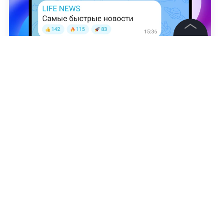
©
2026
News Media Holding.
Все права защищены
Нина Важдаева
Информация
Контакты
Редакция
Правовая информация
Политика обработки персональных данных
Партнерам
RSS
Жанры и форматы