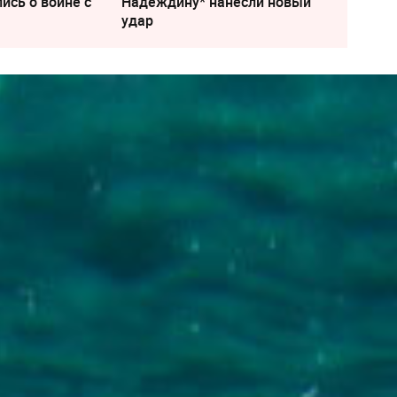
ись о войне с
Надеждину* нанесли новый
удар