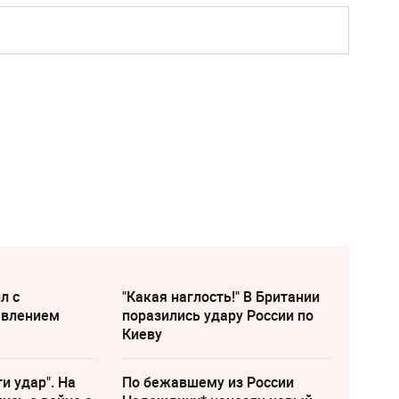
л с
"Какая наглость!" В Британии
явлением
поразились удару России по
Киеву
и удар". На
По бежавшему из России