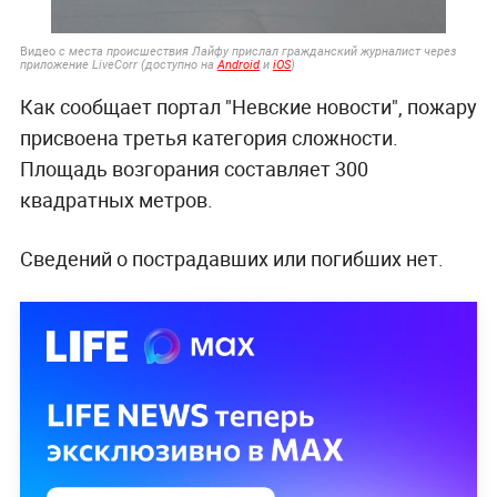
Видео
с места происшествия Лайфу прислал гражданский журналист через
приложение LiveCorr (доступно на
Android
и
iOS
)
Как сообщает портал "Невские новости", пожару
присвоена третья категория сложности.
Площадь возгорания составляет 300
квадратных метров.
Сведений о пострадавших или погибших нет.