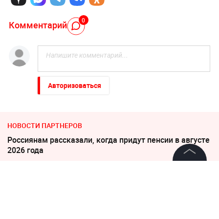
0
Комментарий
Авторизоваться
НОВОСТИ ПАРТНЕРОВ
Россиянам рассказали, когда придут пенсии в августе
2026 года
В Польше возмущены ударом Кремля по
©
2026
News Media Holding.
Все права защищены
иностранным активам
Пенсионерам с выплатами ниже 35 000 напомнили о