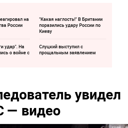
еагировал на
"Какая наглость!" В Британии
тва России
поразились удару России по
Киеву
и удар". На
Слуцкий выступил с
ись о войне с
прощальным заявлением
ледователь увидел
 — видео