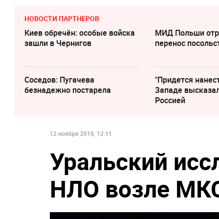
НОВОСТИ ПАРТНЕРОВ
Киев обречён: особые войска
МИД Польши отр
зашли в Чернигов
перенос посольс
Соседов: Пугачева
"Придется нанест
безнадежно постарела
Западе высказал
Россией
12 ноября 2018, 12:11
Уральский исс
НЛО возле МКС