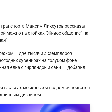
 транспорта Максим Ликсутов рассказал,
ной можно на стойках "Живое общение" на
ая".
ражом — две тысячи экземпляров.
вогодних сувенирах на голубом фоне
ая ёлка с гирляндой и сани, — добавил
ря в кассах московской подземки появятся
аздничным дизайном.