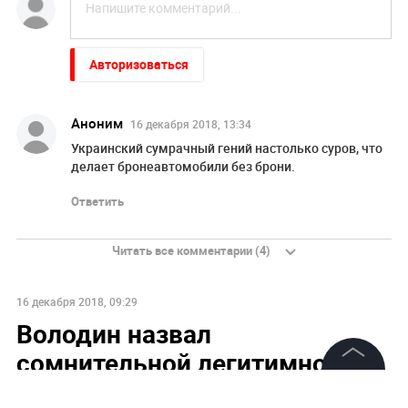
Авторизоваться
Аноним
16 декабря 2018, 13:34
Украинский сумрачный гений настолько суров, что
делает бронеавтомобили без брони.
Ответить
Читать все комментарии (4)
16 декабря 2018, 09:29
Володин назвал
сомнительной легитимность
создания "новой церкви"
©
2026
News Media Holding.
Все права защищены