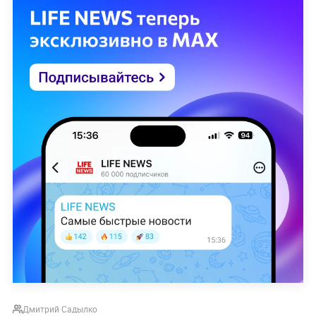
Дмитрий Садылко