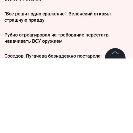
"Все решит одно сражение". Зеленский открыл
страшную правду
Рубио отреагировал на требование перестать
накачивать ВСУ оружием
Соседов: Пугачева безнадежно постарела
©
2026
News Media Holding.
Все права защищены
29 августа 2018, 16:09
Режиссёр Вуди Аллен
впервые за 50 лет сделает
Информация
паузу в карьере
Контакты
Редакция
Правовая информация