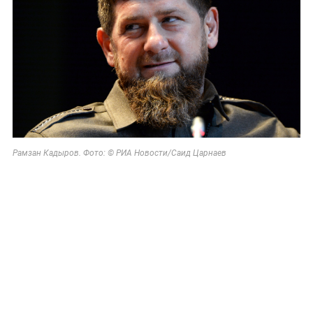
Рамзан Кадыров. Фото: © РИА Новости/Саид Царнаев