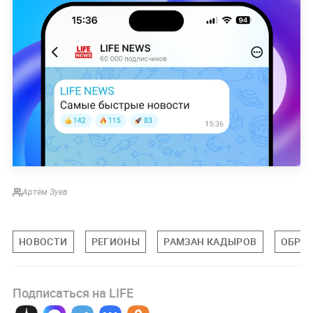
Артём Зуев
НОВОСТИ
РЕГИОНЫ
РАМЗАН КАДЫРОВ
ОБРА
Подписаться на LIFE