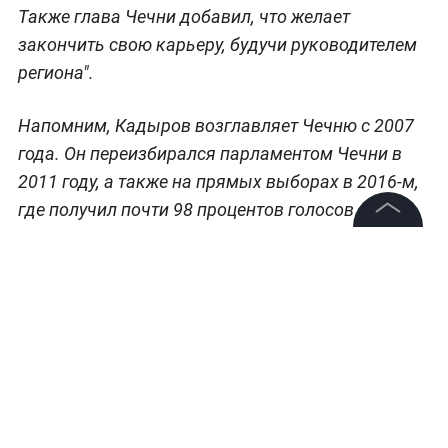
Также глава Чечни добавил, что желает
закончить свою карьеру, будучи руководителем
региона".
Напомним, Кадыров возглавляет Чечню с 2007
года. Он переизбирался парламентом Чечни в
2011 году, а также на прямых выборах в 2016-м,
где получил почти 98 процентов голосов
избирателей.
©
2026
News Media Holding.
Все права защищены
Ранее Кадыров
заявил
, что его важнейшее
достижение на посту главы Чечни — обеспечение
должного уровня безопасности.
Информация
Контакты
Редакция