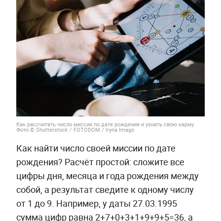
Как рассчитать число миссии по дате рождения и узнать свою карму.
Фото © Shutterstock / FOTODOM / Iryna Imago
Как найти число своей миссии по дате
рождения? Расчёт простой: сложите все
цифры дня, месяца и года рождения между
собой, а результат сведите к одному числу
от 1 до 9. Например, у даты 27.03.1995
сумма цифр равна 2+7+0+3+1+9+9+5=36, а