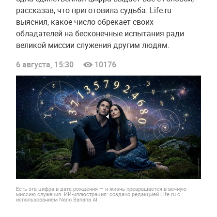
рассказав, что приготовила судьба. Life.ru
выяснил, какое число обрекает своих
обладателей на бесконечные испытания ради
великой миссии служения другим людям.
6 августа, 15:30
10176
Есть эта цифра в дате рождения — и жизнь превращается в вечную
миссию служения. ИИ-иллюстрация: создано редакцией Life.ru с
использованием Nano Banana AI.