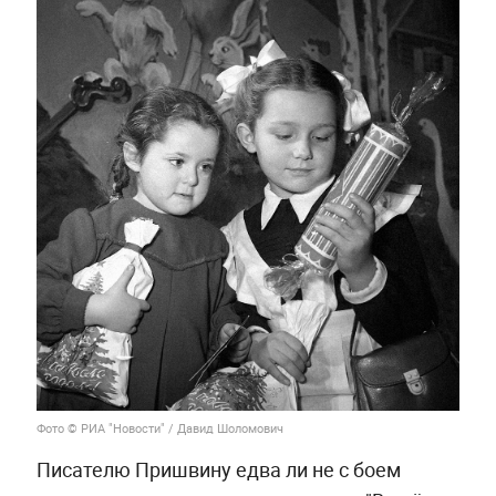
Фото © РИА "Новости" / Давид Шоломович
Писателю Пришвину едва ли не с боем