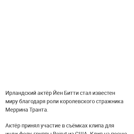
Ирландский актёр Йен Битти стал известен
миру благодаря роли королевского стражника
Меррина Транта.
Актёр принял участие в съёмках клипа для
инди-фолк-группы Beirut из США. Клип на песню