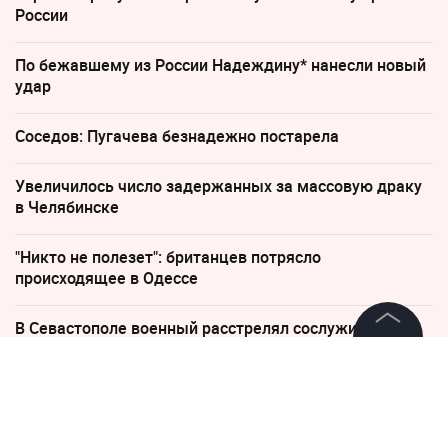
России
По бежавшему из России Надеждину* нанесли новый
удар
Соседов: Пугачева безнадежно постарела
Увеличилось число задержанных за массовую драку
в Челябинске
"Никто не полезет": британцев потрясло
происходящее в Одессе
В Севастополе военный расстрелял сослуживцев и
гражданских
©
2026
News Media Holding.
Все права защищены
14 января 2019, 08:39