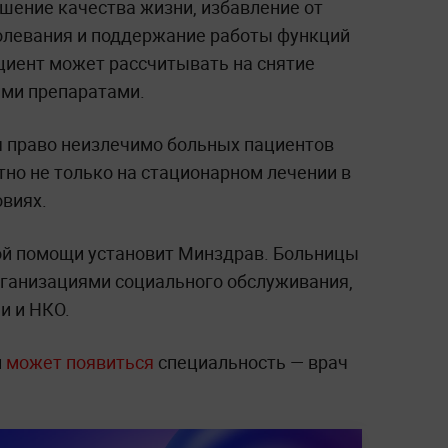
шение качества жизни, избавление от
олевания и поддержание работы функций
циент может рассчитывать на снятие
ими препаратами.
я право неизлечимо больных пациентов
но не только на стационарном лечении в
овиях.
ой помощи установит Минздрав. Больницы
рганизациями социального обслуживания,
и и НКО.
и
может появиться
специальность — врач