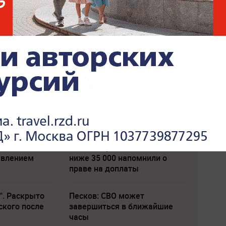
л с
Пенсионерам с выплатами
явлением
ниже 35 000 напомнили о
праве на доплаты
". Раскрыто
Песков: СВО может
ского после
завершиться в ближайшие
часы