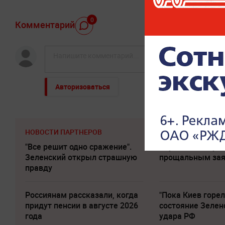
0
Комментарий
Авторизоваться
НОВОСТИ ПАРТНЕРОВ
"Все решит одно сражение".
Слуцкий выступи
Зеленский открыл страшную
прощальным за
правду
Россиянам рассказали, когда
"Пока Киев горел
придут пенсии в августе 2026
состояние Зелен
года
удара РФ