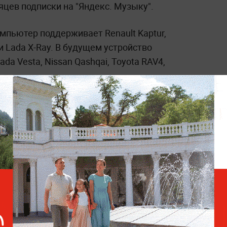
яцев подписки на "Яндекс. Музыку".
мпьютер поддерживает Renault Kaptur,
 и Lada X-Ray. В будущем устройство
a Vesta, Nissan Qashqai, Toyota RAV4,