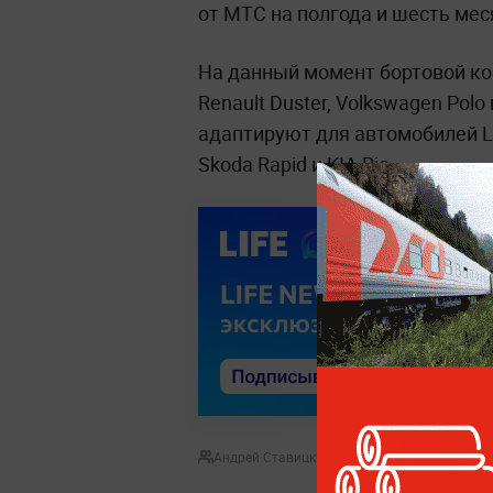
от МТС на полгода и шесть мес
На данный момент бортовой ко
Renault Duster, Volkswagen Polo
адаптируют для автомобилей Lad
Skoda Rapid и KIA Rio.
Андрей Ставицкий