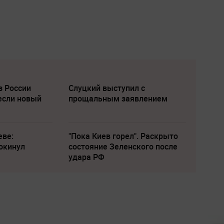
з России
Слуцкий выступил с
если новый
прощальным заявлением
еве:
"Пока Киев горел". Раскрыто
окинул
состояние Зеленского после
удара РФ