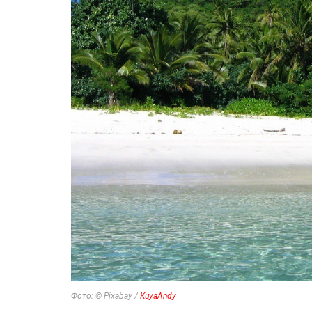
Фото: © Pixabay /
KuyaAndy