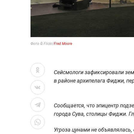
Фото © Flickr/
Fred Moore
Сейсмологи зафиксировали земл
в районе архипелага Фиджи, пе
Сообщается, что эпицентр подз
города Сува, столицы Фиджи. Гл
Угроза цунами не объявлялась,