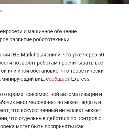
ск
нейросети и машинное обучение
ое развитие робототехники.
нии IHS Markit выяснили, что уже через 50
осети позволят роботам просчитывать все
ой или иной обстановке, что теоретически
доминирующий вид,
сообщает
Express.
что кроме повсеместной автоматизации и
абочих мест человечество может ждать и
тают, что искусственный интеллект может
пени, что отдельные действия по контролю
ловека могут быть восприняты как