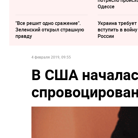
потрясло происх
Одессе
"Все решит одно сражение".
Украина требует
Зеленский открыл страшную
вступить в войну
правду
России
4 февраля 2019, 09:55
В США началас
спровоцирова