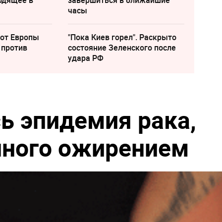
одящее в
завершиться в ближайшие
часы
 от Европы
"Пока Киев горел". Раскрыто
 против
состояние Зеленского после
удара РФ
ь эпидемия рака,
нного ожирением