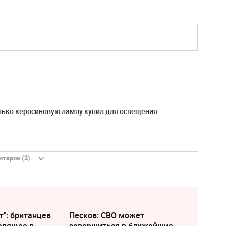
 только керосиновую лампу купил для освещения ....
тарии (2)
т": британцев
Песков: СВО может