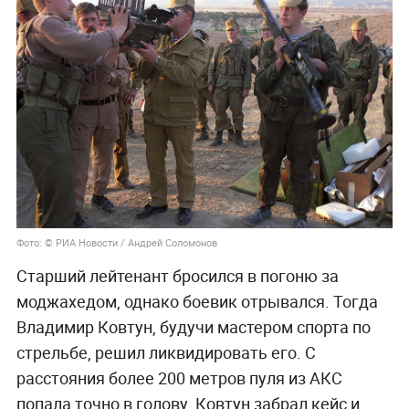
Фото: © РИА Новости / Андрей Соломонов
Старший лейтенант бросился в погоню за
моджахедом, однако боевик отрывался. Тогда
Владимир Ковтун, будучи мастером спорта по
стрельбе, решил ликвидировать его. С
расстояния более 200 метров пуля из АКС
попала точно в голову. Ковтун забрал кейс и