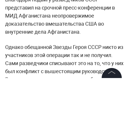
представил на срочной пресс-конференции в
МИД Афганистана неопровержимое
доказательство вмешательства США во
внутренние дела Афганистана.
Однако обещанной Звезды Героя СССР никто из
участников этой операции так и не получил.
Сами разведчики списывают это на то, что у них
был конфликт с вышестоящим руководством.
Впрочем, отмечали, что главное — был
©
2026
News Media Holding.
результат, во время захвата "Стингеров" никто
Все права защищены
ни о каких званиях и не думал.
Информация
Контакты