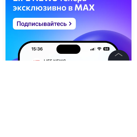
©
2026
News Media Holding.
Все права защищены
Информация
Контакты
Редакция
Янковская Ольга
Правовая информация