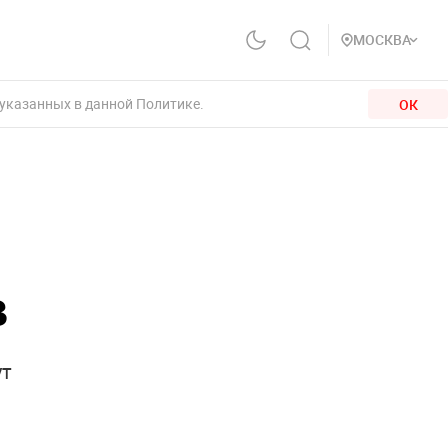
МОСКВА
 указанных в данной Политике.
ОК
в
ут