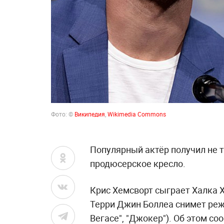
Фото: ©
Википедия
,
Wikimedia Commons
Популярный актёр получил не т
продюсерское кресло.
Крис Хемсворт сыграет Халка 
Терри Джин Боллеа снимет реж
Вегасе", "Джокер"). Об этом с