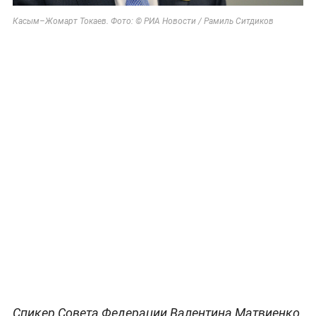
Касым–Жомарт Токаев. Фото: © РИА Новости / Рамиль Ситдиков
Спикер Совета Федерации Валентина Матвиенко