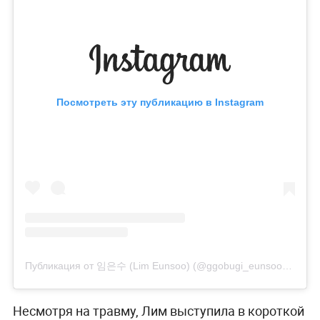
Посмотреть эту публикацию в Instagram
Публикация от 임은수 (Lim Eunsoo) (@ggobugi_eunsoo)
23 Дек
Несмотря на травму, Лим выступила в короткой