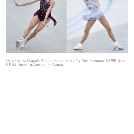
Американка Мэрайя Белл и кореянка Ын Су Лим. Коллаж: © L!FE. Фото:
© РИА Новости/Александр Вильф