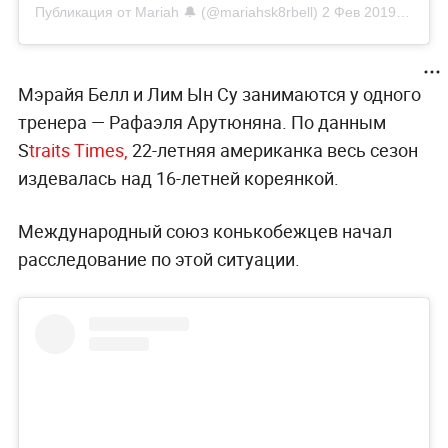
Публикация от Mariah 🔔 (@mariahsk8rbell)
2 Фев 2019 в 10:44 PST
Мэрайя Белл и Лим Ын Су занимаются у одного
тренера — Рафаэля Арутюняна. По данным
S
traits Times,
22-летняя американка весь сезон
издевалась над 16-летней кореянкой.
Международный союз конькобежцев начал
расследование по этой ситуации.