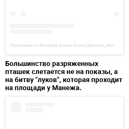
Публикация от Фотограф Ксения Есина (@yesina_photo)
31 М
Большинство разряженных
пташек слетается не на показы, а
на битву "луков", которая проходит
на площади у Манежа.