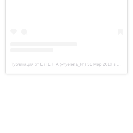
Публикация от Е Л Е Н А (@yelena_kh)
31 Мар 2019 в 11:48 PDT