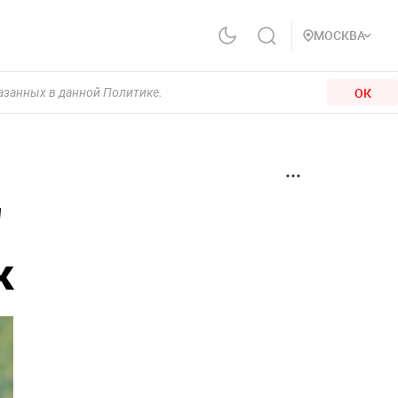
МОСКВА
ОК
казанных в данной Политике.
"
к