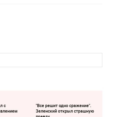
л с
"Все решит одно сражение".
явлением
Зеленский открыл страшную
правду