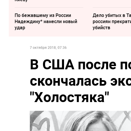
По бежавшему из России
Дело убитых в Т
Надеждину* нанесли новый
россиян прекрат
удар
убийств
7 октября 2018, 07:36
В США после п
скончалась эк
"Холостяка"