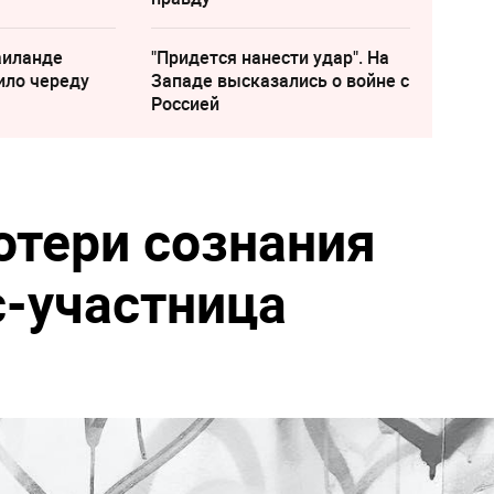
аиланде
"Придется нанести удар". На
ило череду
Западе высказались о войне с
Россией
отери сознания
с-участница