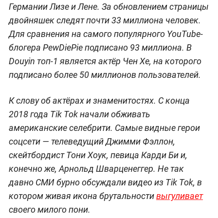
Германии Лизе и Лене. За обновлением страницы
двойняшек следят почти 33 миллиона человек.
Для сравнения на самого популярного YouTube-
блогера PewDiePie подписано 93 миллиона. В
Douyin топ-1 является актёр Чен Хе, на которого
подписано более 50 миллионов пользователей.
К слову об актёрах и знаменитостях. С конца
2018 года Tik Tok начали обживать
американские селебрити. Самые видные герои
соцсети — телеведущий Джимми Фэллон,
скейтбордист Тони Хоук, певица Карди Би и,
конечно же, Арнольд Шварценеггер. Не так
давно СМИ бурно обсуждали видео из Tik Tok, в
котором живая икона брутальности
выгуливает
своего милого пони.