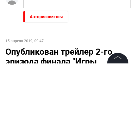
Авторизоваться
15 апреля 2019, 09:47
Опубликован трейлер 2-го
эпизода финала "Игры
престолов" – видео
©
2026
News Media Holding.
Все права защищены
Информация
Контакты
Редакция
Правовая информация