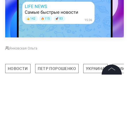
Янковская Ольга
НОВОСТИ
ПЕТР ПОРОШЕНКО
УКРАИНА
В МИР
©
2026
News Media Holding.
Все права защищены
Подписаться на LIFE
Информация
0
Комментарий
Контакты